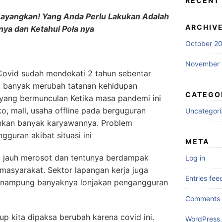
RECENT
 Bayangkan! Yang Anda Perlu Lakukan Adalah
ARCHIV
nya dan Ketahui Pola nya
October 2
November
ovid sudah mendekati 2 tahun sebentar
ut banyak merubah tatanan kehidupan
CATEGO
yang bermunculan Ketika masa pandemi ini
ko, mall, usaha offline pada berguguran
Uncategor
hkan banyak karyawannya. Problem
uran akibat situasi ini
META
 jauh merosot dan tentunya berdampak
Log in
masyarakat. Sektor lapangan kerja juga
Entries fee
menampung banyaknya lonjakan pengangguran
Comments 
up kita dipaksa berubah karena covid ini.
WordPress.