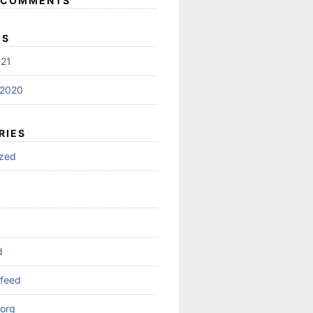
 COMMENTS
ES
021
 2020
RIES
ized
d
feed
org