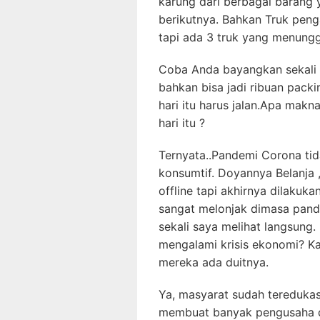
karung dari berbagai barang y
berikutnya. Bahkan Truk peng
tapi ada 3 truk yang menunggu
Coba Anda bayangkan sekali 
bahkan bisa jadi ribuan pack
hari itu harus jalan.Apa makn
hari itu ?
Ternyata..Pandemi Corona ti
konsumtif. Doyannya Belanja ,
offline tapi akhirnya dilakuk
sangat melonjak dimasa pandem
sekali saya melihat langsung
mengalami krisis ekonomi? K
mereka ada duitnya.
Ya, masyarat sudah teredukasi
membuat banyak pengusaha d